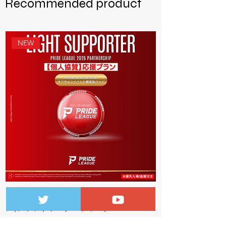
Recommended product
NEW
PRIDE LEAGUE 2026 オフイベ限定缶バッ
ジ(ライトサポータープラン)
価格
￥3,500