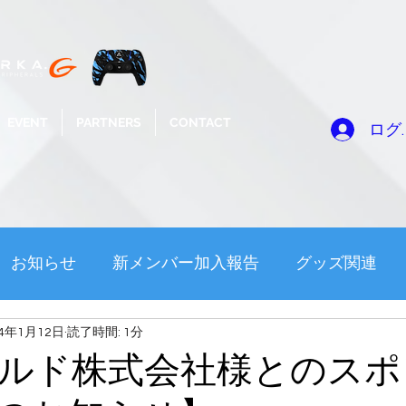
EVENT
PARTNERS
CONTACT
ログ
お知らせ
新メンバー加入報告
グッズ関連
24年1月12日
読了時間: 1分
オーナーの戯言
対談
フォートナイトNEWS
ルド株式会社様とのスポ