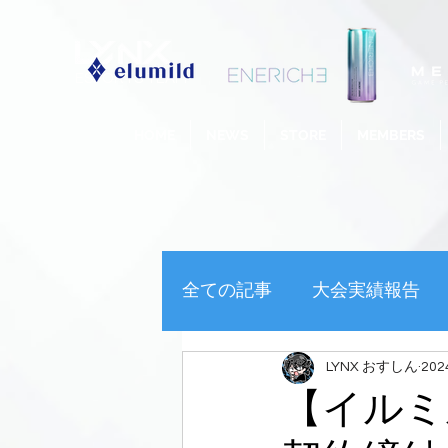
ESPORTS TEAM
HOME
NEWS
STORE
MEMBERS
全ての記事
大会実績報告
LYNX おすしん
20
その他
LYNXスクリム
【イルミ