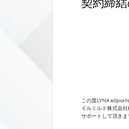
契約締結
オフラインイベント
出
この度LYNX eSport
イルミルド株式会社
サポートして頂きます