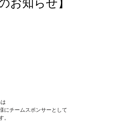
のお知らせ】
演情報
スト6
PRIDE2026
sは
様にチームスポンサーとして
。  