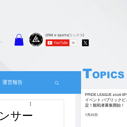
イン
T
OPICS
運営報告
PRIDE LEAGUE 2026 
イベント パブリックビ
PRIDE
定！観戦者募集開始！
ンサー
7月25日