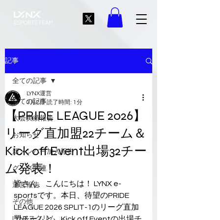
ESPORTS TEAM
記事
全ての記事
LYNX運営
全ての記事
3月2日
読了時間: 1分
【PRIDE LEAGUE 2026】
大会実績報告
リーグ直加盟22チーム＆
お知らせ
Kick off Event出場32チー
新メンバー加入報告
ム発表！
グッズ関連
皆さん、こんにちは！ LYNX e-
運営報告
sportsです。本日、待望のPRIDE 
その他
LEAGUE 2026 SPLIT-1のリーグ直加
LYNXスクリム
盟チームと、Kick off Eventの出場チ