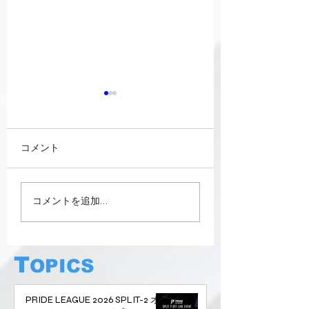
コメント
【PRIDE LEAGUE 日程
PRIDE LEAGUE 2
コメントを追加…
変更に関するお知ら
1節 結果まとめ | or
せ】
Sportsが2ビク
幕1位！【Fortnit
T
ム対抗戦】
OPICS
PRIDE LEAGUE 2026 SPLIT-2 オ