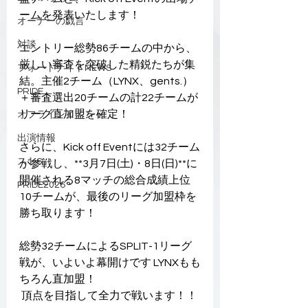
ームを発表いたします！
オーナーの戯言
対談
エントリー総勢86チームの中から、
厳しい審査を突破した精鋭たちが集
フォートナイトNEWS
結。主催2チーム（LYNX、gents.）
PRIDE
＋審査選出20チームの計22チームが
リーグ直加盟を確定！ 
オフラインイベント
出演情報
さらに、Kick off Eventには32チーム
スト6
が参戦し、**3月7日(土)・8日(日)**に
開催される8マッチの総合成績上位
PRIDE2026
10チームが、最後のリーグ加盟枠を
勝ち取ります！
総勢32チームによるSPLIT-1リーグ
戦が、いよいよ幕開けです LYNXもも
ちろん直加盟！
 頂点を目指して全力で戦います！！ 