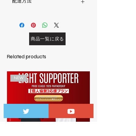
配達方法
※ホログラム加工がされております
①通常配送･･･770円
※商品の小計(税抜き価格、送料を含
まない)が1万円以上で送料無料となり
ます。
商品一覧に戻る
②バッジ・キーホルダー・ポストカー
ドのみ(10点まで)･･･330円
(バッジ・キーホルダー以外のものと
Related products
の同時購入や10点を超える場合は通常
配送扱いとなり、追加料金またはキャ
ンセル扱いとさせて頂きます
NEW
※購入画面の配送方法からご選択をお
願いいたします。