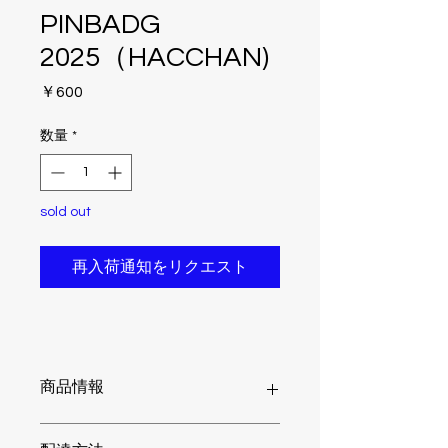
PINBADG
2025（HACCHAN)
価
￥600
格
数量
*
sold out
再入荷通知をリクエスト
商品情報
缶バッジ 安全ピン（丸型）44mm