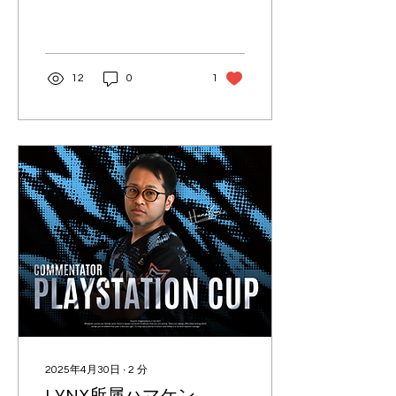
記念し、8月16日(土)～8月
24日(日)の間、全品
15%OFF～＋送料無料の特
別セールを開催。 公式スト
ア にて、新製品のアクリル
12
0
1
スタンドやキーホルダー、
ピンバッジコレクションも
追...
2025年4月30日
∙
2
分
LYNX所属ハマケン、