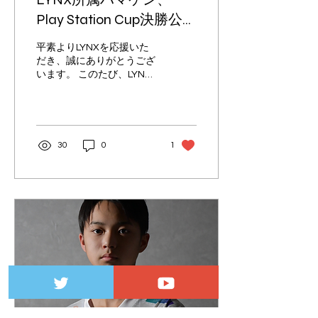
Play Station Cup決勝公式
配信の解説者として出演
平素よりLYNXを応援いた
決定!!
だき、誠にありがとうござ
います。 このたび、LYNX
に所属するアナリスト兼解
説者の ハマケン が、Play
Station Cup決勝公式配信
において解説者として出演
することが決定いたしまし
30
0
1
た。 【Play Station Cupと
は】 「Play...