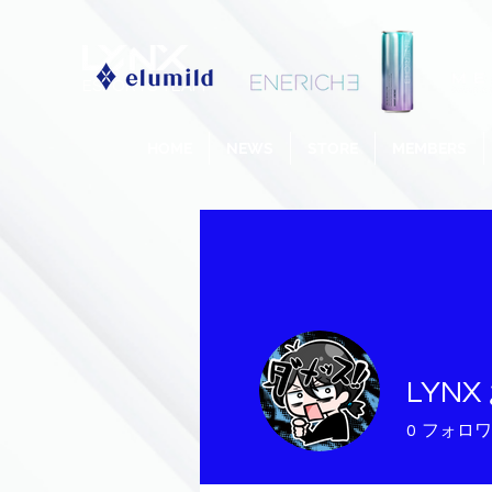
ESPORTS TEAM
HOME
NEWS
STORE
MEMBERS
LYN
0
フォロワ