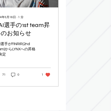
24年5月16日
∙
1
分
AI選手の1st team昇
格のお知らせ
I選手がFINRIR(2nd
eam)からLYNXへの昇格
決定
71
0
1