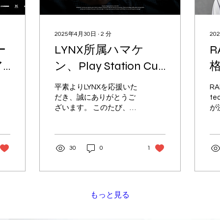
2025年4月30日
∙
2
分
20
ー
LYNX所属ハマケ
R
ア
ン、Play Station Cup
F
決勝公式配信の解説
平素よりLYNXを応援いた
RA
者として出演決定!!
だき、誠にありがとうご
t
ざいます。 このたび、
が
LYNXに所属するアナリス
ト兼解説者の ハマケン
が、Play Station Cup決勝
30
0
1
公式配信において解説者
として出演することが決
定いたしました。 【Play
Station Cupとは】
「Play...
もっと見る