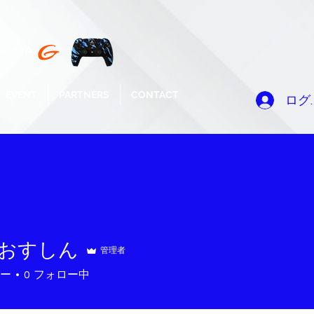
EVENT
PARTNERS
CONTACT
ログ
X おすしん
管理者
ー
0
フォロー中