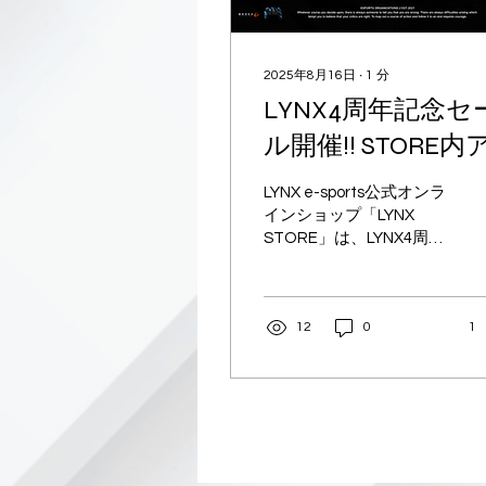
2025年8月16日
∙
1
分
LYNX4周年記念セ
ル開催!! STORE内
イテム全15%～OF
LYNX e-sports公式オンラ
＋送料無料!!!
インショップ「LYNX
STORE」は、LYNX4周年
を記念し、8月16日(土)～
8月24日(日)の間、全品
15%OFF～＋送料無料の
12
0
1
特別セールを開催。 公式
ストア にて、新製品のア
クリルスタンドやキーホ
ルダー、ピンバッジコレ
クションも追...