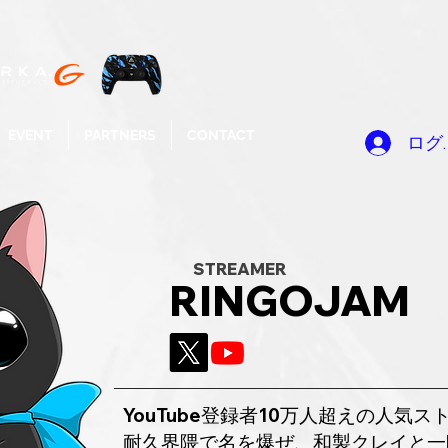
EVENT
PARTNERS
CONTACT
ログ
​STREAMER
RINGOJAM
YouTube登録者10万人超えの人気
耐久界隈で名を爆ぜ、和製クレイと一