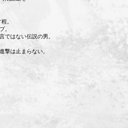
す程。
ブ。
言ではない伝説の男。
快進撃は止まらない。