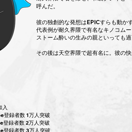
呼んだ。
彼の独創的な発想はEPICすらも動か
代表例が耐久界隈で有名なキノコムー
ストーム酔いの生みの親といっても過
​その後は天空界隈で超有名に。彼の
 加入
Tube登録者数 1万人突破
登録者数 2万人突破
Tube登録者数 3万人突破