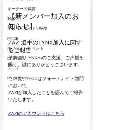
オーナーの戯言
【新メンバー加入のお
対談
知らせ】
フォートナイトNEWS
PRIDE
ZAZI選手のLYNX加入に関す
オフラインイベント
るご報告
平素よりLYNXへのご支援、ご声援を
出演情報
賜り、誠にありがとうございます。
スト6
PRIDE2026
この度、LYNXはフォートナイト部門
において、
ZAZIが加入したことを謹んでご報告
いたします。
ZAZIのアカウントはこちら