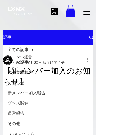
ESPORTS TEAM
記事
全ての記事
LYNX運営
全ての記事
2025年9月30日
読了時間: 1分
【新メンバー加入のお知
大会実績報告
らせ】
お知らせ
新メンバー加入報告
グッズ関連
運営報告
その他
LYNXスクリム