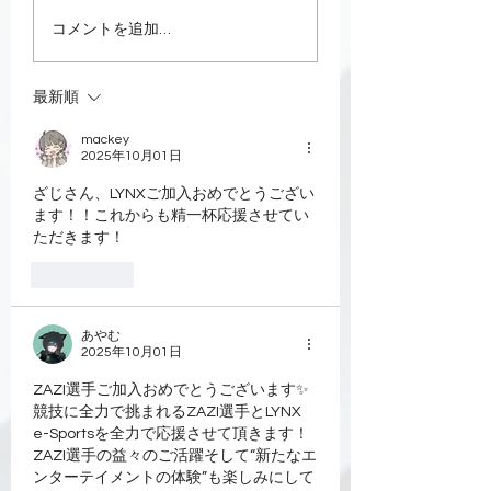
【新メンバー加入のお
【新メンバー加入
コメントを追加…
知らせ】
知らせ】
最新順
mackey
2025年10月01日
ざじさん、LYNXご加入おめでとうござい
ます！！これからも精一杯応援させてい
ただきます！
いいね！
あやむ
2025年10月01日
ZAZI選手ご加入おめでとうございます✨
競技に全力で挑まれるZAZI選手とLYNX 
e-Sportsを全力で応援させて頂きます！
ZAZI選手の益々のご活躍そして“新たなエ
ンターテイメントの体験”も楽しみにして