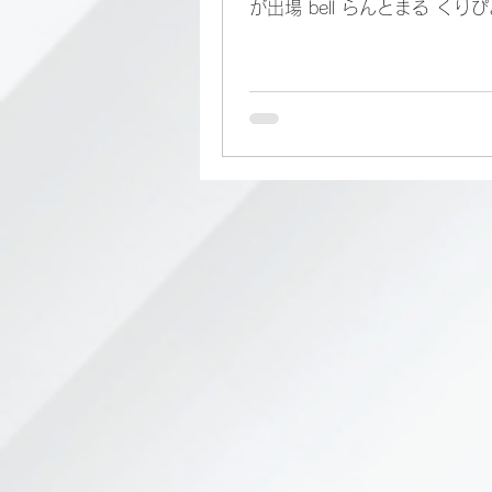
が出場 bell らんとまる くりぴよ
Rikky どんかちゃ myu こじ
やー FB うち FNCS Surge We