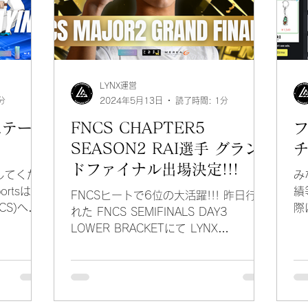
LYNX運営
分
2024年5月13日
読了時間: 1分
ステージ
FNCS CHAPTER5
SEASON2 RAI選手 グラン
チ
ドファイナル出場決定!!!
援してくだ
み
績
FNCSヒートで6位の大活躍!!! 昨日行わ
FNCS)への
際
れた FNCS SEMIFINALS DAY3
を、謹んで
し
LOWER BRACKETにて LYNX
ト
2nd(FENRIR)所属のRAI選手が 6位の好
が
成績を残し、見事グランドファイナルへ
す
の切符を勝ち取りました。 LYNX...