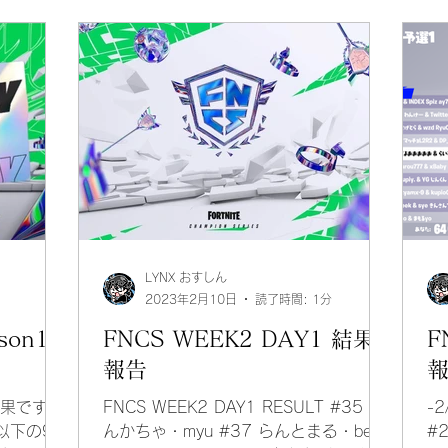
LYNX おすしん
2023年2月10日
読了時間: 1分
son1
FNCS WEEK2 DAY1 結果
F
報告
1の結果ですが
FNCS WEEK2 DAY1 RESULT #35 ど
-2
に 以下の9名
んかちゃ・myu #37 らんとまる・bell
#2