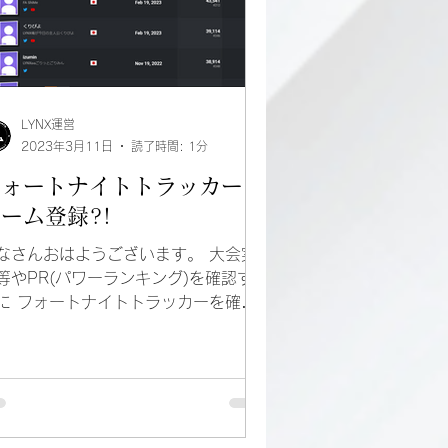
LYNX運営
2023年3月11日
読了時間: 1分
フォートナイトトラッカーに
ーム登録?!
なさんおはようございます。 大会実
等やPR(パワーランキング)を確認する
に フォートナイトトラッカーを確認
ますよね。 なんとそのフォートナイ
トラッカーに LYNX e-sportsのページ
作成されました!!! これがどのくらい
ごいのかと 言うと・・・...