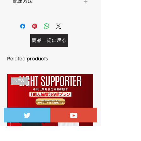
配達方法
※ホログラム加工がされております
①通常配送･･･770円
※商品の小計(税抜き価格、送料を含
まない)が1万円以上で送料無料となり
ます。
商品一覧に戻る
②バッジ・キーホルダー・ポストカー
ドのみ(10点まで)･･･330円
(バッジ・キーホルダー以外のものと
Related products
の同時購入や10点を超える場合は通常
配送扱いとなり、追加料金またはキャ
ンセル扱いとさせて頂きます
NEW
※購入画面の配送方法からご選択をお
願いいたします。