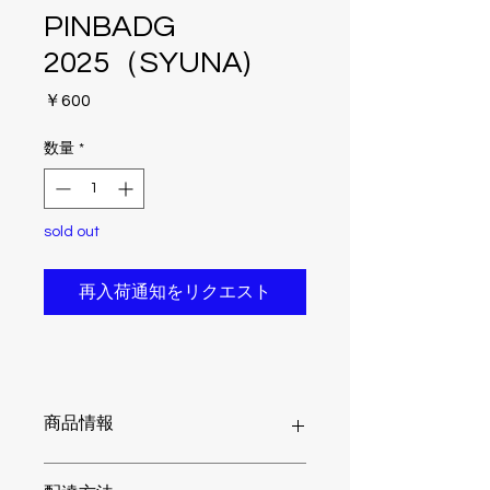
PINBADG
2025（SYUNA)
価
￥600
格
数量
*
sold out
再入荷通知をリクエスト
商品情報
缶バッジ 安全ピン（丸型）44mm