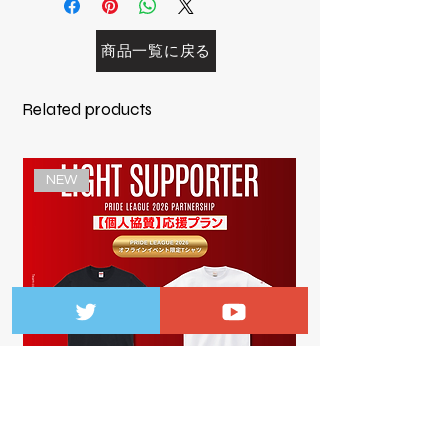
まない)が1万円以上で送料無料となり
ます。
商品一覧に戻る
②バッジ・キーホルダー・ポストカー
ドのみ(10点まで)･･･330円
(バッジ・キーホルダー以外のものと
Related products
の同時購入や10点を超える場合は通常
配送扱いとなり、追加料金またはキャ
ンセル扱いとさせて頂きます
NEW
※購入画面の配送方法からご選択をお
願いいたします。