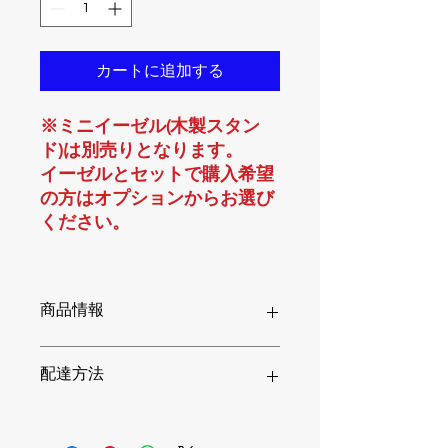
カートに追加する
※ミニイーゼル(木製スタン
ド)は別売りとなります。
イーゼルとセットで購入希望
の方はオプションからお選び
ください。
商品情報
ポストカード / はがき(切手なし) / 通常
配達方法
はがきサイズ(100×148mm) / 片面の
み / 光沢紙(アートポスト) / 厚さ：
0.2mm(180kg)
①通常配送･･･770円
※商品の小計(税抜き価格、送料を含